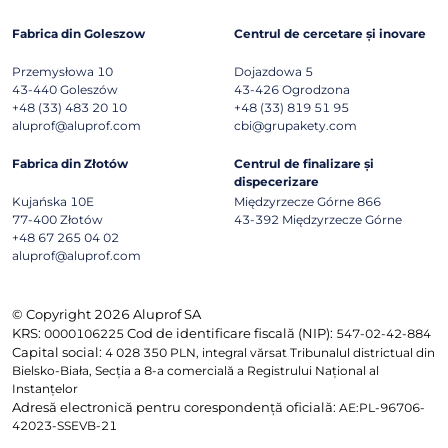
Fabrica din Goleszow
Centrul de cercetare și inovare
Przemysłowa 10
Dojazdowa 5
43-440
Goleszów
43-426
Ogrodzona
+48 (33) 483 20 10
+48 (33) 819 51 95
aluprof@aluprof.com
cbi@grupakety.com
Fabrica din Złotów
Centrul de finalizare și
dispecerizare
Kujańska 10E
Międzyrzecze Górne 866
77-400
Złotów
43-392
Międzyrzecze Górne
+48 67 265 04 02
aluprof@aluprof.com
© Copyright 2026 Aluprof SA
KRS:
Cod de identificare fiscală (NIP):
0000106225
547-02-42-884
Capital social:
4 028 350 PLN, integral vărsat Tribunalul districtual din
Bielsko-Biała, Secția a 8-a comercială a Registrului Național al
Instanțelor
Adresă electronică pentru corespondență oficială:
AE:PL-96706-
42023-SSEVB-21