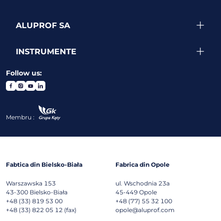
ALUPROF SA
INSTRUMENTE
Follow us:
Membru :
Fabtica din Bielsko-Biała
Fabrica din Opole
Warszawska 153
ul. Wschodnia 23a
43-300
Bielsko-Biała
45-449
Opole
+48 (33) 819 53 00
+48 (77) 55 32 100
+48 (33) 822 05 12 (fax)
opole@aluprof.com