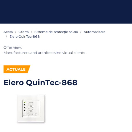
Acasă
Ofertă
Sisteme de protecție solară
Automatizare
Elero QuinTec-868
Offer view:
Manufacturers and architects
Individual clients
ACTUALE
Elero QuinTec-868