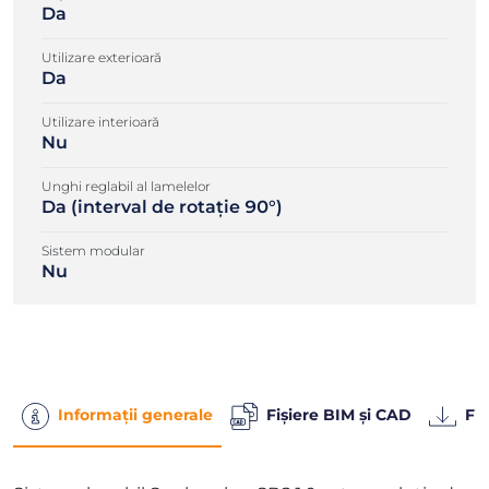
Da
Utilizare exterioară
Da
Utilizare interioară
Nu
Unghi reglabil al lamelelor
Da (interval de rotație 90°)
Sistem modular
Nu
Informații generale
Fișiere BIM și CAD
Fiș