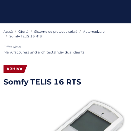
Acasă
Ofertă
Sisteme de protecție solară
Automatizare
Somfy TELIS 16 RTS
Offer view:
Manufacturers and architects
Individual clients
ARHIVĂ
Somfy TELIS 16 RTS