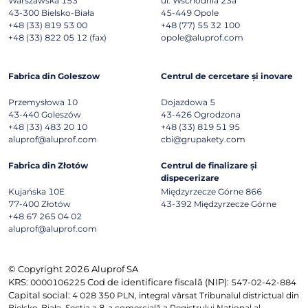
Warszawska 153
ul. Wschodnia 23a
43-300
Bielsko-Biała
45-449
Opole
+48 (33) 819 53 00
+48 (77) 55 32 100
+48 (33) 822 05 12 (fax)
opole@aluprof.com
Fabrica din Goleszow
Centrul de cercetare și inovare
Przemysłowa 10
Dojazdowa 5
43-440
Goleszów
43-426
Ogrodzona
+48 (33) 483 20 10
+48 (33) 819 51 95
aluprof@aluprof.com
cbi@grupakety.com
Fabrica din Złotów
Centrul de finalizare și
dispecerizare
Kujańska 10E
Międzyrzecze Górne 866
77-400
Złotów
43-392
Międzyrzecze Górne
+48 67 265 04 02
aluprof@aluprof.com
© Copyright 2026 Aluprof SA
KRS:
Cod de identificare fiscală (NIP):
0000106225
547-02-42-884
Capital social:
4 028 350 PLN, integral vărsat Tribunalul districtual din
Bielsko-Biała, Secția a 8-a comercială a Registrului Național al