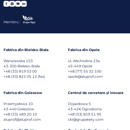
Membru :
Fabtica din Bielsko-Biała
Fabrica din Opole
Warszawska 153
ul. Wschodnia 23a
43-300
Bielsko-Biała
45-449
Opole
+48 (33) 819 53 00
+48 (77) 55 32 100
+48 (33) 822 05 12 (fax)
opole@aluprof.com
Fabrica din Goleszow
Centrul de cercetare și inovare
Przemysłowa 10
Dojazdowa 5
43-440
Goleszów
43-426
Ogrodzona
+48 (33) 483 20 10
+48 (33) 819 51 95
aluprof@aluprof.com
cbi@grupakety.com