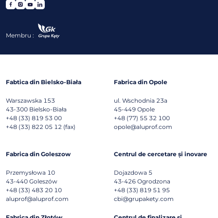
Membru :
Fabtica din Bielsko-Biała
Fabrica din Opole
Warszawska 153
ul. Wschodnia 23a
43-300
Bielsko-Biała
45-449
Opole
+48 (33) 819 53 00
+48 (77) 55 32 100
+48 (33) 822 05 12 (fax)
opole@aluprof.com
Fabrica din Goleszow
Centrul de cercetare și inovare
Przemysłowa 10
Dojazdowa 5
43-440
Goleszów
43-426
Ogrodzona
+48 (33) 483 20 10
+48 (33) 819 51 95
aluprof@aluprof.com
cbi@grupakety.com
Fabrica din Złotów
Centrul de finalizare și