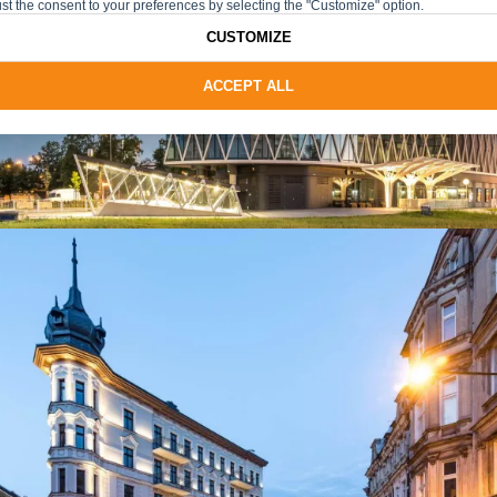
st the consent to your preferences by selecting the "Customize" option.
CUSTOMIZE
ACCEPT ALL