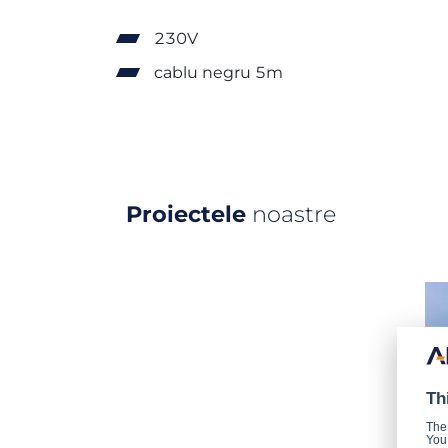
230V
cablu negru 5m
Proiectele
noastre
Th
The
You 