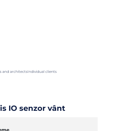
 and architects
Individual clients
is IO senzor vânt
teme