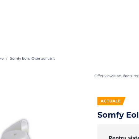
re
Somfy Eolis IO senzor vânt
Offer view:
Manufacturers
ACTUALE
Somfy Eol
Pentru sis