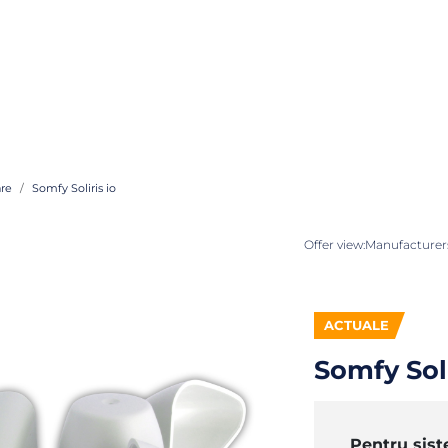
re
Somfy Soliris io
Offer view:
Manufacturers
ACTUALE
Somfy Soli
Pentru sis