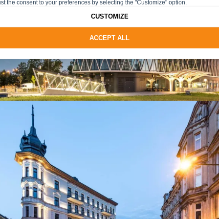
st the consent to your preferences by selecting the "Customize" option.
CUSTOMIZE
ACCEPT ALL