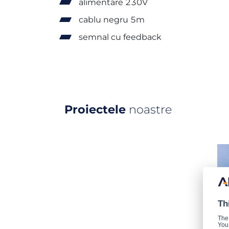
alimentare 230V
cablu negru 5m
semnal cu feedback
Proiectele
noastre
Th
The
You 