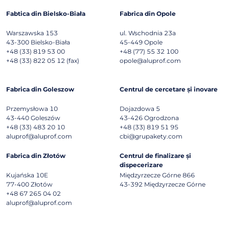
Fabtica din Bielsko-Biała
Fabrica din Opole
Warszawska 153
ul. Wschodnia 23a
43-300
Bielsko-Biała
45-449
Opole
+48 (33) 819 53 00
+48 (77) 55 32 100
+48 (33) 822 05 12 (fax)
opole@aluprof.com
Fabrica din Goleszow
Centrul de cercetare și inovare
Przemysłowa 10
Dojazdowa 5
43-440
Goleszów
43-426
Ogrodzona
+48 (33) 483 20 10
+48 (33) 819 51 95
aluprof@aluprof.com
cbi@grupakety.com
Fabrica din Złotów
Centrul de finalizare și
dispecerizare
Kujańska 10E
Międzyrzecze Górne 866
77-400
Złotów
43-392
Międzyrzecze Górne
+48 67 265 04 02
aluprof@aluprof.com