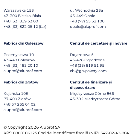
Warszawska 153
ul. Wschodnia 23a
43-300
Bielsko-Biała
45-449
Opole
+48 (33) 819 53 00
+48 (77) 55 32 100
+48 (33) 822 05 12 (fax)
opole@aluprof.com
Fabrica din Goleszow
Centrul de cercetare și inovare
Przemysłowa 10
Dojazdowa 5
43-440
Goleszów
43-426
Ogrodzona
+48 (33) 483 20 10
+48 (33) 819 51 95
aluprof@aluprof.com
cbi@grupakety.com
Fabrica din Złotów
Centrul de finalizare și
dispecerizare
Kujańska 10E
Międzyrzecze Górne 866
77-400
Złotów
43-392
Międzyrzecze Górne
+48 67 265 04 02
aluprof@aluprof.com
© Copyright 2026 Aluprof SA
KRS:
Cod de identificare fiscală (NIP):
0000106225
547-02-42-884