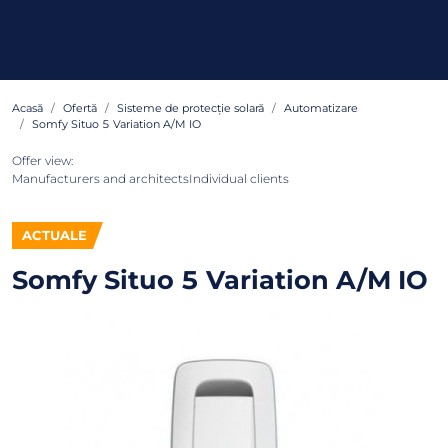
Acasă
Ofertă
Sisteme de protecție solară
Automatizare
Somfy Situo 5 Variation A/M IO
Offer view:
Manufacturers and architects
Individual clients
ACTUALE
Somfy Situo 5 Variation A/M IO