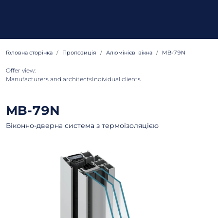
Головна сторінка
Пропозиція
Алюмінієві вікна
MB-79N
Offer view:
Manufacturers and architects
Individual clients
MB-79N
Віконно-дверна система з термоізоляцією