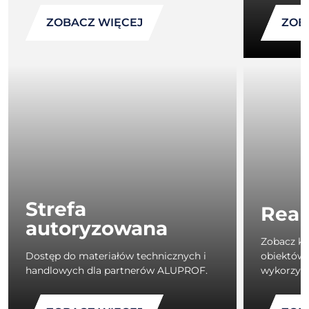
ZOBACZ WIĘCEJ
ZOB
Strefa
Real
autoryzowana
Zobacz k
Dostęp do materiałów technicznych i
obiektów 
handlowych dla partnerów ALUPROF.
wykorzys