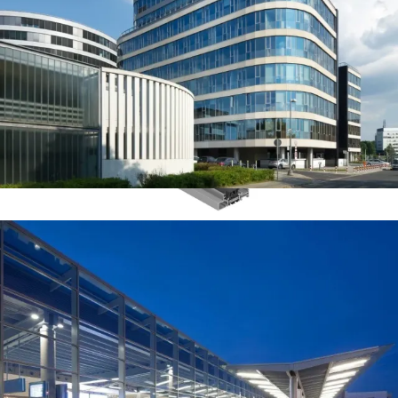
MB-SLIMLINE
System okien o wąskich profilach
Przepuszczalność powietrza
klasa 4
Wodoszczelność
klasa E 1500
Izolacyjność termiczna U