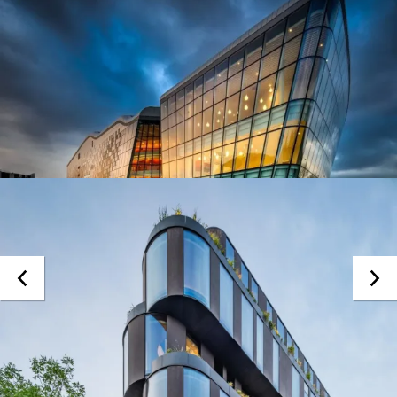
MB-FERROLINE
System okien o wąskich profilach
Przepuszczalność powietrza
klasa 4 | PN-EN 12207
Wodoszczelność
klasa E1350 | EN 12208
Obciążenie wiatrem
do klasy C5 | EN 12210
Klasa antywłamaniowa
RC2