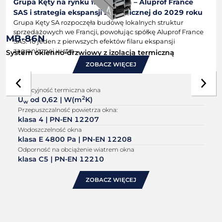
Grupa Kęty na rynku francuskim – Aluprof France
SAS i strategia ekspansji zagranicznej do 2029 roku
Grupa Kęty SA rozpoczęła budowę lokalnych struktur
sprzedażowych we Francji, powołując spółkę Aluprof France
MB-86N
SAS. To jeden z pierwszych efektów filaru ekspansji
zagranicznej w stra ...
System okienno-drzwiowy z izolacją termiczną
ZOBACZ WIĘCEJ
Izolacyjność termiczna okna
2026-07-15
2
U
od 0,62 | W(m
K)
w
Panoramiczne drzwi tarasowe z ukrytą ramą –
Przepuszczalność powietrza okna:
niewidzialna architektura w energooszczędnym
klasa 4 | PN-EN 12207
domu premium
Wodoszczelność okna
Od 2030 roku wszystkie nowe budynki w Unii Europejskiej
klasa E 4800 Pa | PN-EN 12208
mają być zeroemisyjne, a termin transpozycji zrewidowanej
Odporność na obciążenie wiatrem okna
dyrektywy EPBD upłynął 29 maja 2026 roku. W segmencie
klasa C5 | PN-EN 12210
domów jednor ...
ZOBACZ WIĘCEJ
2026-07-08