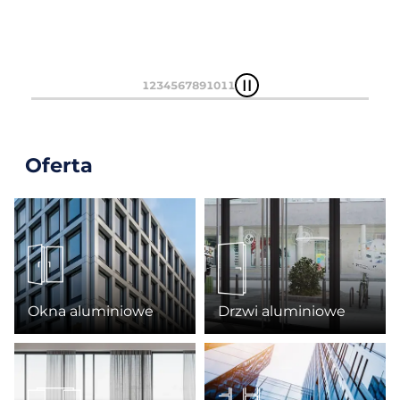
1
2
3
4
5
6
7
8
9
10
11
Oferta
Okna aluminiowe
Drzwi aluminiowe