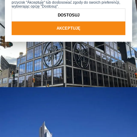
przycisk "Akceptuję" lub dostosować zgody do swoich preferencji,
wybierając opcję "Dostosuj".
DOSTOSUJ
AKCEPTUJĘ
MB-104 PASSIVE
System okienno-drzwiowy o najwyższej izolacji termicznej
Izolacyjność termiczna dla okna otwieranego
2
U
od 0,53 | W/(m
K)
W
Odporność na obciążenie wiatrem
klasa C5/B5 | PN-EN 12210:2001
Wodoszczelność
klasa AE 1800 | PN-EN 12208:2001
Przepuszczalność powietrza
klasa 4 | PN-EN 12207:2001