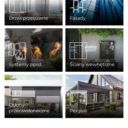
Drzwi przesuwne
Fasady
Systemy ppoż.
Ściany wewnętrzne
Osłony
przeciwsłoneczne
Pergole