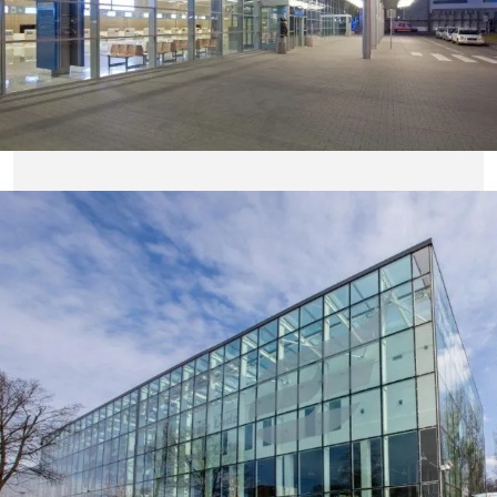
w
2
z 0,8 | W/(m
K)