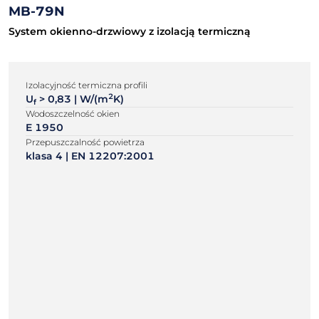
MB-79N
System okienno-drzwiowy z izolacją termiczną
Izolacyjność termiczna profili
2
U
> 0,83 | W/(m
K)
f
Wodoszczelność okien
E 1950
Przepuszczalność powietrza
klasa 4 | EN 12207:2001