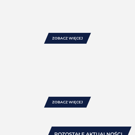
Zewnętrzne osłony przeciwsłoneczne na taras i
balkon – markizy, które zatrzymują upał przed szybą
Coraz gorętsze sezony letnie zwiększają znaczenie
rozwiązań, które ograniczają bezpośrednie działanie słońca,
zanim przełoży się ono na przegrzewanie pomieszczeń i
mniejszy komfort ...
ZOBACZ WIĘCEJ
2026-07-07
Aluprof wystawcą na targach Batimat 2026 -
wzmacniamy obecność na rynku francuskim
Serdecznie zapraszamy do odwiedzenia stoiska firmy Aluprof
podczas targów Batimat 2026 - jednego z najważniejszych
wydarzeń dla branży budowlanej w Europie, które odbędzie
się w dn ...
ZOBACZ WIĘCEJ
POZOSTAŁE AKTUALNOŚCI