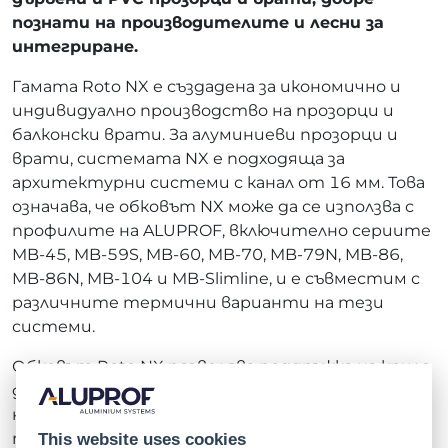
познати на производителите и лесни за
интегриране.
Гамата Roto NX е създадена за икономично и
индивидуално производство на прозорци и
балконски врати. За алуминиеви прозорци и
врати, системата NX е подходяща за
архитектурни системи с канал от 16 мм. Това
означава, че обковът NX може да се използва с
профилите на ALUPROF, включително сериите
MB-45, MB-59S, MB-60, MB-70, MB-79N, MB-86,
MB-86N, MB-104 и MB-Slimline, и е съвместим с
различните термични варианти на тези
системи.
Обковът Roto NX позволява поддръжка на крило
до 130 кг. Освен това, съвместимостта на
някои части, предназначени за PVC и дървени
прозорци и врати, улеснява и ускорява
This website uses cookies