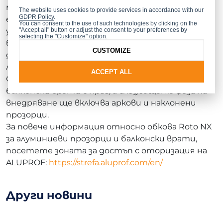
монтажа. Долният панти има специален
The website uses cookies to provide services in accordance with our
GDPR Policy
.
елемент, който намалява триенето и
You can consent to the use of such technologies by clicking on the
"Accept all" button or adjust the consent to your preferences by
увеличава дълготрайността, докато
selecting the "Customize" option.
вградената вентилация, без добавяне на
CUSTOMIZE
допълнителни аксесоари, осигурява комфорт и
лесна употреба за крайния потребител.
ACCEPT ALL
Системата също така се адаптира към
балконски врати с праг, а следващата фаза на
внедряване ще включва аркови и наклонени
прозорци.
За повече информация относно обкова Roto NX
за алуминиеви прозорци и балконски врати,
посетете зоната за достъп с оторизация на
ALUPROF:
https://strefa.aluprof.com/en/
Други новини