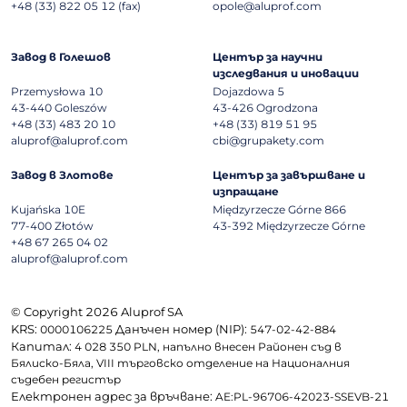
+48 (33) 822 05 12 (fax)
opole@aluprof.com
Завод в Голешов
Център за научни
изследвания и иновации
Przemysłowa 10
Dojazdowa 5
43-440
Goleszów
43-426
Ogrodzona
+48 (33) 483 20 10
+48 (33) 819 51 95
aluprof@aluprof.com
cbi@grupakety.com
Завод в Злотове
Център за завършване и
изпращане
Kujańska 10E
Międzyrzecze Górne 866
77-400
Złotów
43-392
Międzyrzecze Górne
+48 67 265 04 02
aluprof@aluprof.com
© Copyright 2026 Aluprof SA
KRS:
Данъчен номер (NIP):
0000106225
547-02-42-884
Капитал:
4 028 350 PLN, напълно внесен Районен съд в
Бялиско-Бяла, VIII търговско отделение на Националния
съдебен регистър
Електронен адрес за връчване:
AE:PL-96706-42023-SSEVB-21