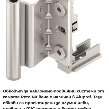
Обковът за наклонено-подвижни системи от
гамата Roto NX вече е наличен в Aluprof. Тези
обкови са проектирани за алуминиеви,
дървени и PVC прозорци и врати, добре