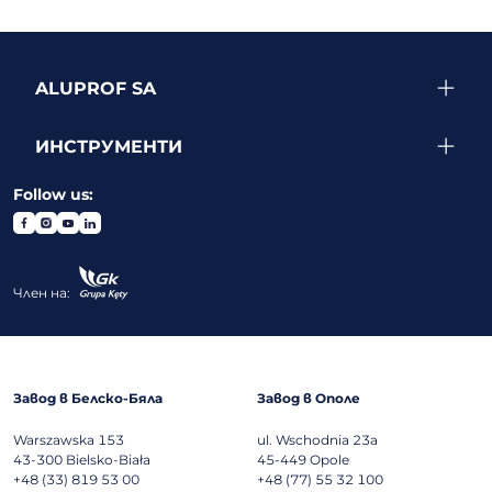
ALUPROF SA
ИНСТРУМЕНТИ
Follow us:
Член на:
Завод в Белско-Бяла
Завод в Ополе
Warszawska 153
ul. Wschodnia 23a
43-300
Bielsko-Biała
45-449
Opole
+48 (33) 819 53 00
+48 (77) 55 32 100