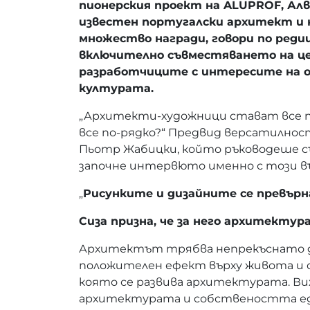
пионерския проект на ALUPROF, Алв
известен португалски архитект и 
множество награди, говори по реди
включително съвместяването на ц
разработчиците с интересите на
културата.
„Архитекти-художници стават все п
все по-рядко?“ Предвид версатилност
Пьотр Жабицки, който ръководеше с
започне интервюто именно с този в
„
Рисунките и дизайните се превърн
Сиза призна, че за него архитектур
Архитектът трябва непрекъснато да
положителен ефект върху живота и об
която се развива архитектурата. Виж
архитектурата и собствеността еди