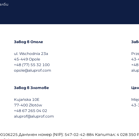
алби
Завод в Ополе
Зав
ul. Wschodnia 23a
Prz
45-449
Opole
43-
+48 (77) 55 32 100
+48
opole@aluprof.com
alu
Завод в Злотове
Цен
Kujańska 10E
Mię
77-400
Złotów
43-
+48 67 265 04 02
aluprof@aluprof.com
Данъчен номер (NIP):
Капитал:
0106225
547-02-42-884
4 028 350 