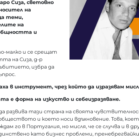
аро Сиза, световно
носител на
ца теми,
елите на
 общността и
о-малко и се срещат
та на Сиза, д-р
ъбитието, избра да
ъпрос.
аха в инструмент, чрез който да изразявам мис
ата е форма на изкуство и себеизразяване.
 развива тази страна на своята чувствителност
ществото и което носи вдъхновение. Това, което 
дам го в Португалия, но мисля, че се случва и в 
нствено като бизнес проблеми, пренебрегвайки