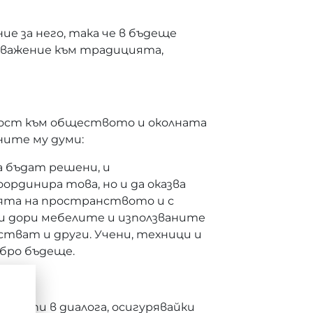
е за него, така че в бъдеще
уважение към традицията,
ност към обществото и околната
ните му думи:
 бъдат решени, и
рдинира това, но и да оказва
цията на пространството и с
 и дори мебелите и използваните
астват и други. Учени, техници и
обро бъдеще.
 групи в диалога, осигурявайки