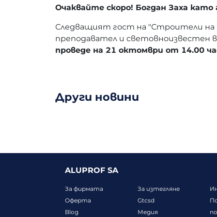
Очаквайте скоро! Богдан Заха кат
Следващият гост на "Строители на 
преподавател и световноизвестен вод
проведе на 21 октомври от 14.00 ча
Други новини
ALUPROF SA
За фирмата
За изтегляне
Ин
Оферта
Gtcsd
П
Blog
Медия
п