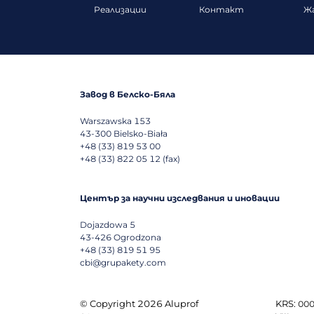
Реализации
Контакт
Ж
Завод в Белско-Бяла
Warszawska 153
43-300
Bielsko-Biała
+48 (33) 819 53 00
+48 (33) 822 05 12 (fax)
Център за научни изследвания и иновации
Dojazdowa 5
43-426
Ogrodzona
+48 (33) 819 51 95
cbi@grupakety.com
© Copyright 2026 Aluprof
KRS:
000