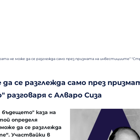
ата не може да се разглежда само през призмата на инвестициите“ "Стр
да се разглежда само през призма
 разговаря с Алваро Сиза
 бъдещето" каза на
 той определя
може да се разглежда
е“. Участвайки в