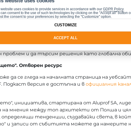
is website uses cookies
ни точки:
 website uses cookies to provide services in accordance with our
GDPR Policy
.
can consent to the use of such technologies by clicking on the "Accept all" button o
работим заедно в стремежа си да създадем по-доб
st the consent to your preferences by selecting the "Customize" option.
о ни очаква.
CUSTOMIZE
ждународния характер на "Строители на бъдещето
ACCEPT ALL
, в отделни държави и затворени среди. Трябва д
проблем и да търсим решения като глобална об
ето". Отворен ресурс
оже да се гледа на началната страница на уебсай
. Подкаст версия е достъпна и в
официалния кана
", инициатива, стартирана от Aluprof SA, лидер
ен на мнения между топ архитекти от Полша и ц
определящи тенденции, създавайки света, в койт
о" и записи от събитията можете да намерите 