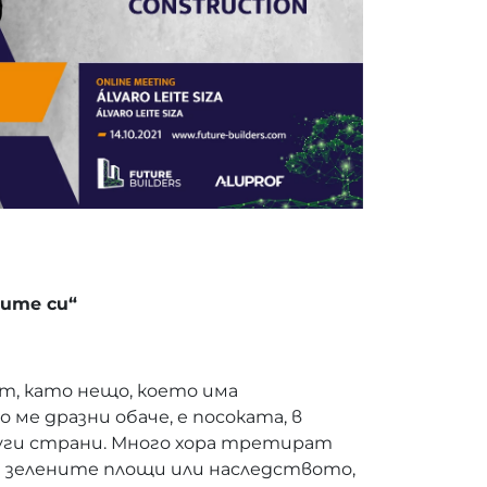
лите си“
, като нещо, което има
ме дразни обаче, е посоката, в
други страни. Много хора третират
 зелените площи или наследството,