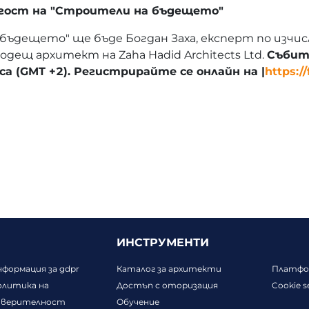
о гост на "Строители на бъдещето"
бъдещето" ще бъде Богдан Заха, експерт по изчи
ещ архитект на Zaha Hadid Architects Ltd.
Събити
са (GMT +2). Регистрирайте се онлайн на |
https:/
ИНСТРУМЕНТИ
формация за gdpr
Каталог за архитекти
Платфор
олитика на
Достъп с оторизация
Cookie s
оверителност
Обучение