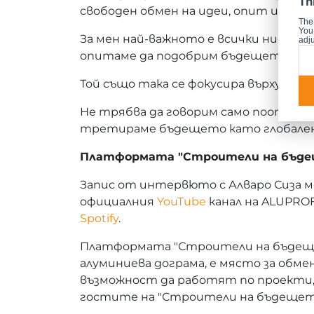
Th
свободен обмен на идеи, опит и глед
The
You 
За мен най-важното е всички ние да 
adju
опитаме да подобрим бъдещето, коет
Той също така се фокусира върху ме
Не трябва да говорим само поотделно
третираме бъдещето като глобален 
Платформата "Строители на бъдещ
Запис от интервюто с Алваро Сиза м
официалния
YouTube
канал на ALUPROF
Spotify
.
Платформата "Строители на бъдещето
алуминиева дограма, е място за обм
възможност да работят по проекти, 
гостите на "Строители на бъдещет