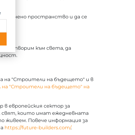
r
ро жизнено пространство и да се
":
а се отворим към света, да
щност.
та на "Строители на бъдещето" и в
л на "Строители на бъдещето" на
 в европейския сектор за
ял свят, които имат ежедневната
о живеем. Повече информация за
на
https://future-builders.com/
.