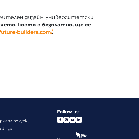
слителен дизайн, университетски
ето, което е безплатно, ще се
/future-builders.com/
.
Follow us:
ма за покупки
ettings