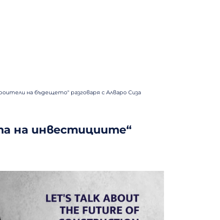
оители на бъдещето" разговаря с Алваро Сиза
та на инвестициите“