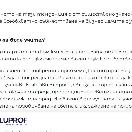
ането на тази тенденция е от съществено значени
 всеобхватно, съвместяване на бизнес целите с 
 да бъде учител“
а на архитекта към клиента и неговата отговор
ванието като изключително важни тук. По собстве
 клиент с конкретни проблеми, които трябва да
 бъдат посрещнати. Ролята на архитекта е да коо
да изяснява всякакви въпроси, свързани с организа
а и околната среда, пропорциите, осветлението
а продължим напред. И е важно в дискусията да уч
гне за подобряване на света и изграждане на по-д
кусията за всички, без дискриминация
" е ценна инициатива, тъй като включва различни