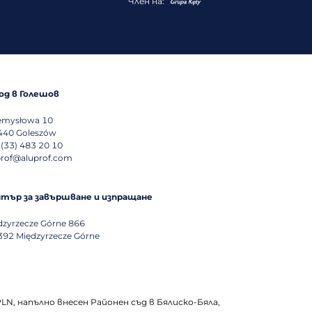
Член на:
од в Голешов
emysłowa 10
440
Goleszów
 (33) 483 20 10
prof@aluprof.com
тър за завършване и изпращане
dzyrzecze Górne 866
392
Międzyrzecze Górne
PLN, напълно внесен Районен съд в Бялиско-Бяла,