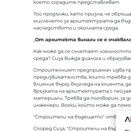
което сградите представляват.
Той продължи, като призна, че обръщ
мисленето за архитектурата да бъде
наследството и околната среда.
„
От архитекта винаги се е очаквало
Как може да се съчетаят лоялностт
среда? Сиза вижда диалога и образо
Строителният предприемач идва при
предизвикателства, които трябва да
влияние върху възгледа на клиента, 
връзката на архитектурата с пейзаж
материали. Трябва да поговорим, за д
инженери. Всеки, който може да помо
"Строители на бъдещето" отваря дис
Според Сиза, "Строители на бъдещето