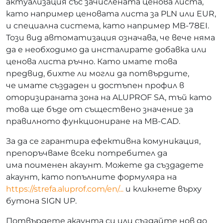
актуализация със зачислената ценова листа,
като например ценовата листа за PLN или EUR,
и специална система, като например MB-78EI.
Този вид автоматизация означава, че вече няма
да е необходимо да инсталирате добавка или
ценова листа ръчно. Като имате това
предвид, бихте ли могли да потвърдите,
че имате създаден и достъпен профил в
оторизираната зона на ALUPROF SA, тъй като
това ще бъде от съществено значение за
правилното функциониране на MB-CAD.
За да се гарантира ефективна комуникация,
препоръчваме всеки потребител да
има поименен акаунт. Можете да създадете
акаунт, като попълните формуляра на
https://strefa.aluprof.com/en/...
и кликнете върху
бутона SIGN UP.
Потвърдете акаунта си или създайте нов до