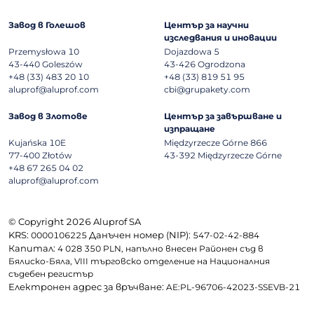
Завод в Голешов
Център за научни
изследвания и иновации
Przemysłowa 10
Dojazdowa 5
43-440
Goleszów
43-426
Ogrodzona
+48 (33) 483 20 10
+48 (33) 819 51 95
aluprof@aluprof.com
cbi@grupakety.com
Завод в Злотове
Център за завършване и
изпращане
Kujańska 10E
Międzyrzecze Górne 866
77-400
Złotów
43-392
Międzyrzecze Górne
+48 67 265 04 02
aluprof@aluprof.com
© Copyright 2026 Aluprof SA
KRS:
Данъчен номер (NIP):
0000106225
547-02-42-884
Капитал:
4 028 350 PLN, напълно внесен Районен съд в
Бялиско-Бяла, VIII търговско отделение на Националния
съдебен регистър
Електронен адрес за връчване:
AE:PL-96706-42023-SSEVB-21