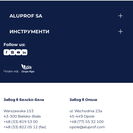
ALUPROF SA
ИНСТРУМЕНТИ
Follow us:
Член на:
Завод в Белско-Бяла
Завод в Ополе
Warszawska 153
ul. Wschodnia 23a
43-300
Bielsko-Biała
45-449
Opole
+48 (33) 819 53 00
+48 (77) 55 32 100
+48 (33) 822 05 12 (fax)
opole@aluprof.com