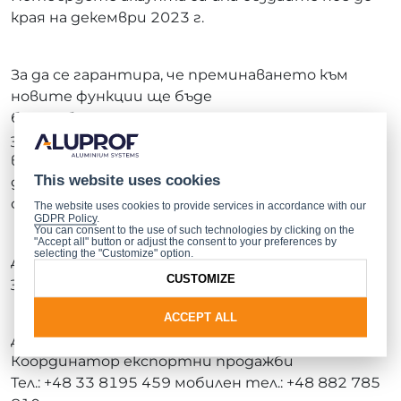
края на декември 2023 г.
За да се гарантира, че преминаването към
новите функции ще бъде
безпроблемно, нашите администратори на
зоната ще бъдат на ваше разположение, за да
ви съдействат. Например, ако нямате достъп
This website uses cookies
до специалната система, те ще ви дадат
съответните разрешения.
The website uses cookies to provide services in accordance with our
GDPR Policy
.
You can consent to the use of such technologies by clicking on the
"Accept all" button or adjust the consent to your preferences by
selecting the "Customize" option.
Данни за контакт за администраторите на
CUSTOMIZE
зони по региони:
ACCEPT ALL
Дорота Волчик
Координатор експортни продажби
Тел.: +48 33 8195 459 мобилен тел.: +48 882 785