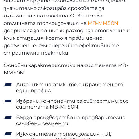
оценят бързото сглобяване на място, което
значително съкращава сроковете за
изпълнение на проекта. Освен това
отличната топлоизолация на
MB-MM50N
допринася за по-ниски разходи за отопление и
климатизация, което я прави ценно
допълнение към енергийно ефективните
строителни практики.
Основни характеристики на системата MB-
MM50N:
Дизайнът на рамките е изработен от
един профил
Избрани компоненти са съвместими със
системата MB-MT50N
Бързо производство на предварително
сглобени сегменти
Изключителна топлоизолация – Uf,