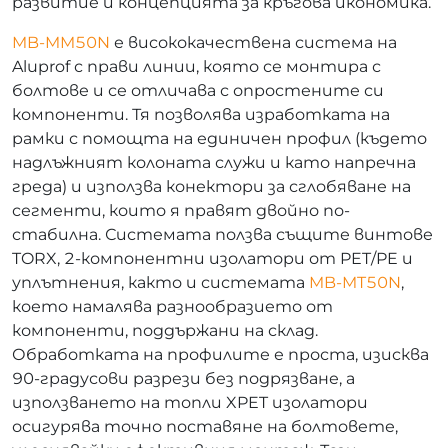
развитие и концепцията за кръгова икономика.
MB-MM50N
е висококачествена система на
Aluprof с прави линии, която се монтира с
болтове и се отличава с опростените си
компоненти. Тя позволява изработката на
рамки с помощта на единичен профил (където
надлъжният колоната служи и като напречна
греда) и използва конектори за сглобяване на
сегменти, които я правят двойно по-
стабилна. Системата ползва същите винтове
TORX, 2-компонентни изолатори от PET/PE и
уплътнения, както и системата
MB-MT50N
,
което намалява разнообразието от
компоненти, поддържани на склад.
Обработката на профилите е проста, изисква
90-градусови разрези без подрязване, а
използването на топли XPET изолатори
осигурява точно поставяне на болтовете,