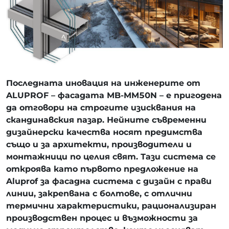
Последната иновация на инженерите от
ALUPROF – фасадата MB-MM50N – е пригодена
да отговори на строгите изисквания на
скандинавския пазар. Нейните съвременни
дизайнерски качества носят предимства
също и за архитекти, производители и
монтажници по целия свят. Тази система се
откроява като първото предложение на
Aluprof за фасадна система с дизайн с прави
линии, закрепвана с болтове, с отлични
термични характеристики, рационализиран
производствен процес и възможности за