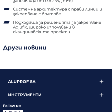
започваща от 0,62 W/( m²K)
Системна архитектура с прави линии и
закрепване с болтове
Подходяща за решенията за закрепване
Adjufix, широко използвани в
скандинавските проекти
Други новини
ALUPROF SA
ИНСТРУМЕНТИ
Follow us: