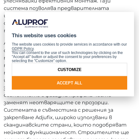
улеснявайки ефективния монтаж. Тази
система позволява предварителната
изработка на цели сегменти (с изключение на
стъкло) за монтаж на място чрез
полуразделители.
This website uses cookies
Архитектите ще са впечатлени от
The website uses cookies to provide services in accordance with our
GDPR Policy
.
скандинавската визия на фасадата
MB-MM50N
,
You can consent to the use of such technologies by clicking on the
"Accept all" button or adjust the consent to your preferences by
тъй като тя притежава предимствата на
selecting the "Customize" option.
традиционните фасади тип колона-греда и
CUSTOMIZE
позволява създаването на големи конструкции,
издържащи до 880 кг. Това решение е идеално и
ACCEPT ALL
за жилищни сгради в Северна Европа, където
сегментите с фасадни профили често
заменят неотварящите се прозорци.
Системата е съвместима с решения за
закрепване Adjufix, широко използвани в
скандинавските страни, които подобряват
нейната функционалност. Строителите ще