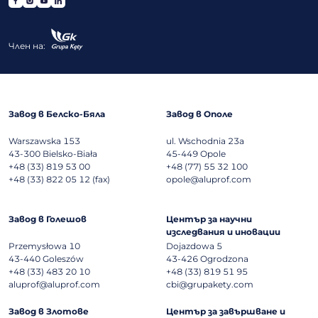
Член на:
Завод в Белско-Бяла
Завод в Ополе
Warszawska 153
ul. Wschodnia 23a
43-300
Bielsko-Biała
45-449
Opole
+48 (33) 819 53 00
+48 (77) 55 32 100
+48 (33) 822 05 12 (fax)
opole@aluprof.com
Завод в Голешов
Център за научни
изследвания и иновации
Przemysłowa 10
Dojazdowa 5
43-440
Goleszów
43-426
Ogrodzona
+48 (33) 483 20 10
+48 (33) 819 51 95
aluprof@aluprof.com
cbi@grupakety.com
Завод в Злотове
Център за завършване и