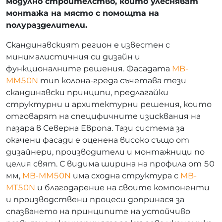
модулно строителство, които улесняват
монтажа на място с помощта на
полуразделители.
Скандинавският регион е известен с
минималистичния си дизайн и
функционалните решения. Фасадата
MB-
MM50N
тип колона-греда съчетава тези
скандинавски принципи, предлагайки
структурни и архитектурни решения, които
отговарят на специфичните изисквания на
пазара в Северна Европа. Тази система за
окачени фасади е оценена високо също от
дизайнери, производители и монтажници по
целия свят. С видима ширина на профила от 50
мм,
MB-MM50N
има сходна структура с
MB-
MT50N
и благодарение на своите компоненти
и производствени процеси допринася за
спазването на принципите на устойчиво