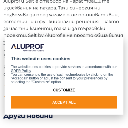
Aluprof и Selt е отговор на нарастващите
изисквания на пазара. Тази синергия ни
позволява да предлагаме още по-иновативни,
естетични и функционални решения – както
за частни клиенти, така и за търговски
проекти. Selt by Aluprof е не просто обща визия
за развитие, а гаранция за най-високо качество
и цялостно обслужване. Заедно създаваме
бъдещето на модерната архитектура.
This website uses cookies
Разгледайте пълната гама алуминиеви
The website uses cookies to provide services in accordance with our
GDPR Policy
.
слънцезащитни системи от Selt и Aluprof:
You can consent to the use of such technologies by clicking on the
"Accept all" button or adjust the consent to your preferences by
selecting the "Customize" option.
https://www.sunprotect.aluprof.com/
CUSTOMIZE
https://selt.com/
ACCEPT ALL
Други новини