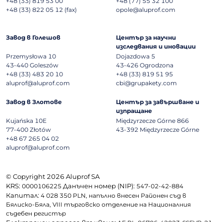
+48 (33) 819 53 00
+48 (77) 55 32 100
+48 (33) 822 05 12 (fax)
opole@aluprof.com
Завод в Голешов
Център за научни
изследвания и иновации
Przemysłowa 10
Dojazdowa 5
43-440
Goleszów
43-426
Ogrodzona
+48 (33) 483 20 10
+48 (33) 819 51 95
aluprof@aluprof.com
cbi@grupakety.com
Завод в Злотове
Център за завършване и
изпращане
Kujańska 10E
Międzyrzecze Górne 866
77-400
Złotów
43-392
Międzyrzecze Górne
+48 67 265 04 02
aluprof@aluprof.com
© Copyright 2026 Aluprof SA
KRS:
Данъчен номер (NIP):
0000106225
547-02-42-884
Капитал:
4 028 350 PLN, напълно внесен Районен съд в
Бялиско-Бяла, VIII търговско отделение на Националния
съдебен регистър