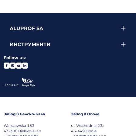
ALUPROF SA
ИНСТРУМЕНТИ
Follow us:
Член на:
Завод в Белско-Бяла
Завод в Ополе
Warszawska 153
ul. Wschodnia 23a
43-300
Bielsko-Biała
45-449
Opole