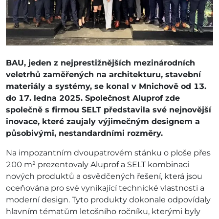
BAU, jeden z nejprestižnějších mezinárodních
veletrhů zaměřených na architekturu, stavební
materiály a systémy, se konal v Mnichově od 13.
do 17. ledna 2025. Společnost Aluprof zde
společně s firmou SELT představila své nejnovější
inovace, které zaujaly výjimečným designem a
působivými, nestandardními rozměry.
Na impozantním dvoupatrovém stánku o ploše přes
200 m² prezentovaly Aluprof a SELT kombinaci
nových produktů a osvědčených řešení, která jsou
oceňována pro své vynikající technické vlastnosti a
moderní design. Tyto produkty dokonale odpovídaly
hlavním tématům letošního ročníku, kterými byly