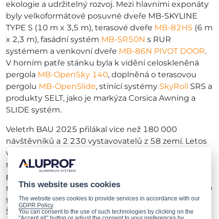
ekologie a udržitelný rozvoj. Mezi hlavními exponáty
byly velkoformátové posuvné dveře MB-SKYLINE
TYPE S (10 m x 3,5 m), terasové dveře
MB-82HS
(6 m
x 2,3 m), fasádní systém
MB-SR50N
s RUR
systémem a venkovní dveře
MB-86N PIVOT DOOR
.
V horním patře stánku byla k vidění celoskleněná
pergola
MB-OpenSky 140
, doplněná o terasovou
pergolu
MB-OpenSlide
, stínící systémy
SkyRoll
SRS a
produkty SELT, jako je markýza Corsica Awning a
SLIDE systém.
Veletrh BAU 2025 přilákal více než 180 000
návštěvníků a 2 230 vystavovatelů z 58 zemí. Letos
veletrh dosáhl historického milníku díky nebývalé
míře internacionalizace – 52 % vystavovatelů
pocházelo ze zahraničí, což je v historii veletrhu
This website uses cookies
rekord. Akce přivedla dohromady odborníky z celého
The website uses cookies to provide services in accordance with our
světa, včetně Itálie, Číny, Turecka, Rakouska, Polska,
GDPR Policy
.
Švýcarska, Španělska, Nizozemska a Řecka.
You can consent to the use of such technologies by clicking on the
"Accept all" button or adjust the consent to your preferences by