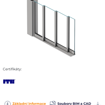
Certifikáty:
Základní informace
Soubory BIM a CAD
S