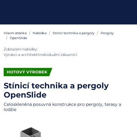
Hlavní stránka
Nabídka
Stínicí technika a pergoly
Pergoly
OpenSlide
Zobrazení nabídky:
Výrobci a architekti
Individuální zákazníci
HOTOVÝ VÝROBEK
Stínicí technika a pergoly
OpenSlide
Celoskleněná posuvná konstrukce pro pergoly, terasy a
lodžie