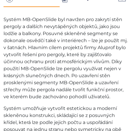
Systém MB-OpenSlide byl navržen pro zakrytí stěn
pergoly a dalších nevytápěných objektů, jako jsou
lodžie a balkony. Posuvné skleněné segmenty se
dokonale osvědčí také v interiérech – lze je použít mj.
v šatnách. Hlavním cílem projektů firmy Aluprof bylo
vytvořit řešení pro pergoly, které by zajišťovalo
účinnou ochranu proti atmosférickým vlivům. Díky
použití MB-OpenSlide lze pergolu využívat nejen v
krásných slunečných dnech. Po uzavření stěn
prosklenými segmenty MB-OpenSlide a uzavření
střechy může pergola nadále tvořit funkční prostor,
ve kterém bude zachováno pohodlí uživatelů.
Systém umožňuje vytvořit estetickou a moderní
skleněnou konstrukci, skládající se z posuvných
křídel, která lze podle jejich počtu a uspořádání
posouvat na jednu stranu nebo symetricky na obě