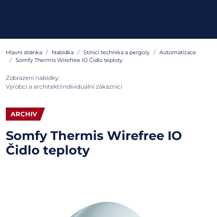
Hlavní stránka
Nabídka
Stínicí technika a pergoly
Automatizace
Somfy Thermis Wirefree IO Čidlo teploty
Zobrazení nabídky:
Výrobci a architekti
Individuální zákazníci
ARCHIV
Somfy Thermis Wirefree IO
Čidlo teploty