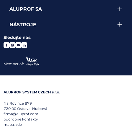
ALUPROF SA
NÁSTROJE
Sledujte nás:
Member of:
ALUPROF SYSTEM CZECH s.r.o.
Na Rovince 879
720 00
Ostrava-Hrabová
firma@aluprof.com
podrobné kontakty
mapa:
zde