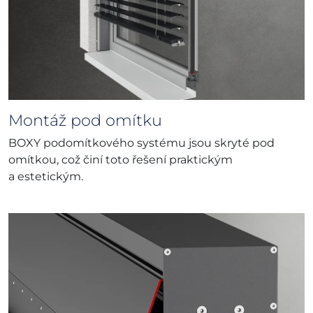
Montáž pod omítku
BOXY podomítkového systému jsou skryté pod
omítkou, což činí toto řešení praktickým
a estetickým.