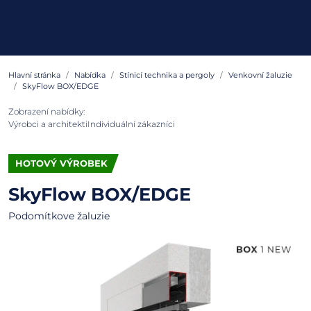
Hlavní stránka
Nabídka
Stínicí technika a pergoly
Venkovní žaluzie
SkyFlow BOX/EDGE
Zobrazení nabídky:
Výrobci a architekti
Individuální zákazníci
HOTOVÝ VÝROBEK
SkyFlow BOX/EDGE
Podomítkove žaluzie