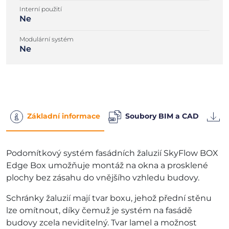
Interní použití
Ne
Modulární systém
Ne
Základní informace
Soubory BIM a CAD
S
Podomítkový systém fasádních žaluzií SkyFlow BOX
Edge Box umožňuje montáž na okna a prosklené
plochy bez zásahu do vnějšího vzhledu budovy.
Schránky žaluzií mají tvar boxu, jehož přední stěnu
lze omítnout, díky čemuž je systém na fasádě
budovy zcela neviditelný. Tvar lamel a možnost