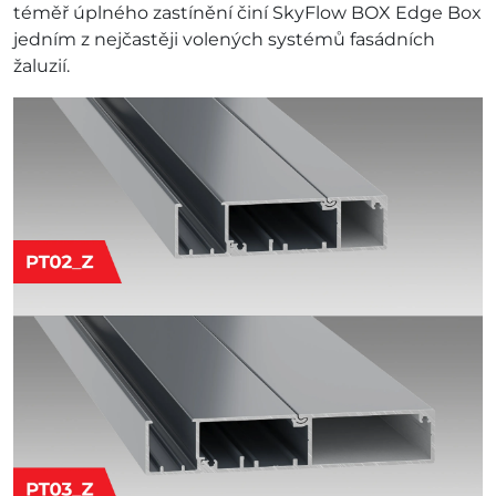
téměř úplného zastínění činí SkyFlow BOX Edge Box
jedním z nejčastěji volených systémů fasádních
žaluzií.