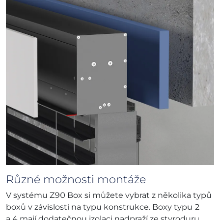
Různé možnosti montáže
V systému Z90 Box si můžete vybrat z několika typů
boxů v závislosti na typu konstrukce. Boxy typu 2
a 4 mají dodatečnou izolaci nadpraží ze styroduru.