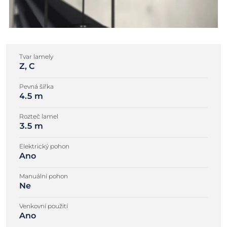
Tvar lamely
Z, C
Pevná šířka
4.5 m
Rozteč lamel
3.5 m
Elektrický pohon
Ano
Manuální pohon
Ne
Venkovní použití
Ano