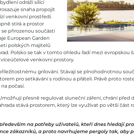
ydlení odráží sílící
 prosazuje snaha propojit
í venkovní prostředí.
ně stírá a prostor
se přirozenou součástí
daje European Garden
seti polských majitelů
ad. Polsko se tak v tomto ohledu řadí mezi evropskou š
t víceúčelové venkovní prostory.
 příležitostnému grilování. Stávají se plnohodnotnou sou
torem pro setkávání s rodinou a přáteli. Právě proto ros
 na počasí.
. Umožňují přesně regulovat sluneční záření, chrání před
zahrada stává prostorem, který lze využívat po větší část
především na potřeby uživatelů, kteří dnes hledají pro
rence zákazníků, a proto navrhujeme pergoly tak, aby 