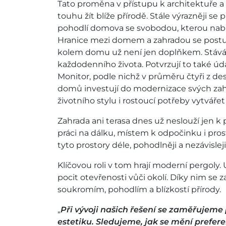
Tato proměna v přístupu k architektuře a b
touhu žít blíže přírodě. Stále výrazněji se
pohodlí domova se svobodou, kterou nabíz
Hranice mezi domem a zahradou se postup
kolem domu už není jen doplňkem. Stává 
každodenního života. Potvrzují to také ú
Monitor, podle nichž v průměru čtyři z de
domů investují do modernizace svých zahr
životního stylu i rostoucí potřeby vytváře
Zahrada ani terasa dnes už neslouží jen k
práci na dálku, místem k odpočinku i pros
tyto prostory déle, pohodlněji a nezávisleji
Klíčovou roli v tom hrají moderní pergoly
pocit otevřenosti vůči okolí. Díky nim se 
soukromím, pohodlím a blízkostí přírody.
„
Při vývoji našich řešení se zaměřujeme 
estetiku. Sledujeme, jak se mění prefe