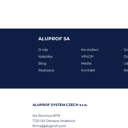
ALUPROF SA
O nás
Ke stažení
G
Nabídka
VPADP
Oc
Blog
Media
úd
Realizace
Kontakt
R
ALUPROF SYSTEM CZECH s.r.o.
Na Rovince 879
720 00
Ostrava-Hrabová
firma@aluprof.com