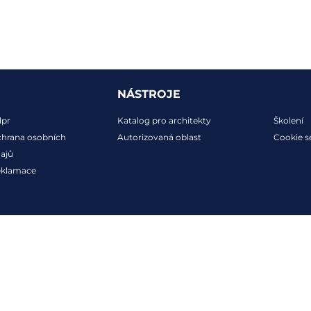
NÁSTROJE
dpr
Katalog pro architekty
Školení
hrana osobních
Autorizovaná oblast
Cookie s
ajů
eklamace