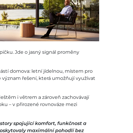
pičku. Jde o jasný signál proměny
částí domova: letní jídelnou, místem pro
te význam řešení, která umožňují využívat
 deštěm i větrem a zároveň zachovávají
 roku – v přirozené rovnováze mezi
story spojující komfort, funkčnost a
poskytovaly maximální pohodlí bez