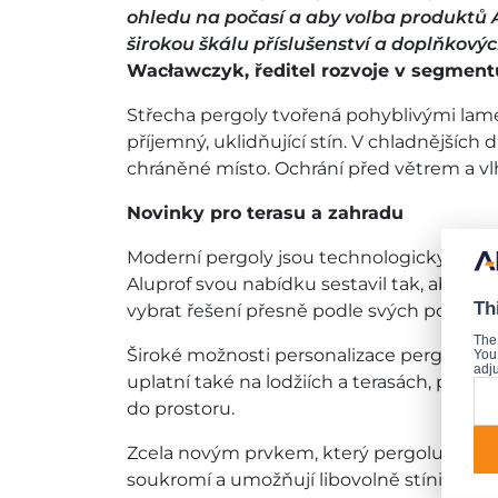
ohledu na počasí a aby volba produktů 
širokou škálu příslušenství a doplňkov
Wacławczyk, ředitel rozvoje v segmentu
Střecha pergoly tvořená pohyblivými lame
příjemný, uklidňující stín. V chladnějších
chráněné místo. Ochrání před větrem a vlh
Novinky pro terasu a zahradu
Moderní pergoly jsou technologicky vyspěl
Aluprof svou nabídku sestavil tak, aby si
Th
vybrat řešení přesně podle svých potřeb. 
The
Široké možnosti personalizace pergol zaji
You 
adju
uplatní také na lodžiích a terasách, posu
do prostoru.
Zcela novým prvkem, který pergolu funkč
soukromí a umožňují libovolně stínit boční