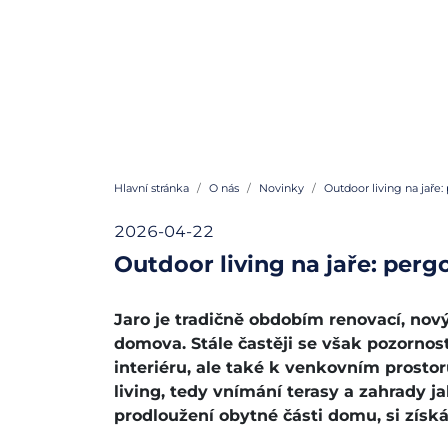
Hlavní stránka
O nás
Novinky
Outdoor living na jaře:
2026-04-22
Outdoor living na jaře: perg
Jaro je tradičně obdobím renovací, nov
domova. Stále častěji se však pozornos
interiéru, ale také k venkovním prosto
living, tedy vnímání terasy a zahrady j
prodloužení obytné části domu, si získáv