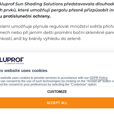
Aluprof Sun Shading Solutions představovala dlouhod
ých prvků, které umožňují pergolu přesně přizpůsobit
 protisluneční ochrany.
lami umožňuje plynule regulovat množství světla přichá
 dnech nebo při jarním dešti promění boční skleněné pane
kostí, aniž by bránily výhledu do zeleně.
é konstrukce, které vytvářejí další prostor k využívání
 každý, kdo plánuje vytvořit v zahradě nebo na terase p
is website uses cookies
V portfoliu je bestsellerový model
SB 400
a také dvě nov
 website uses cookies to provide services in accordance with our
GDPR Policy
.
šťuje bohatá nabídka vybavení Aluprof. Patří k ní mimo ji
can consent to the use of such technologies by clicking on the "Accept all" button o
st the consent to your preferences by selecting the "Customize" option.
vné panely
Slide
s pevnými lamelami i screeny, které úči
CUSTOMIZE
ACCEPT ALL
ně i esteticky doplňuje, jsou posuvné panely
Shutters
s
 strany pergoly. Aluprof nabízí širokou paletu barev vče