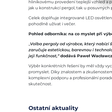
hliníkovému provedení teplejší vzhled a p
jak u konstrukcí pergol, tak u posuvných
Celek doplňuje integrované LED osvětlení
pohodlně užívat i večer.
Pohled odborníka: na co myslet při výb
„
Volba pergoly od výrobce, který nabízí 
zaručuje estetickou, barevnou i technol
její funkčnost,“
dodává Paweł Wacławcz
Výběr konkrétních řešení by měl vždy vyc
promyslet. Díky znalostem a zkušenostem
komplexní podporu a profesionální pora
skutečnost.
Ostatní aktuality