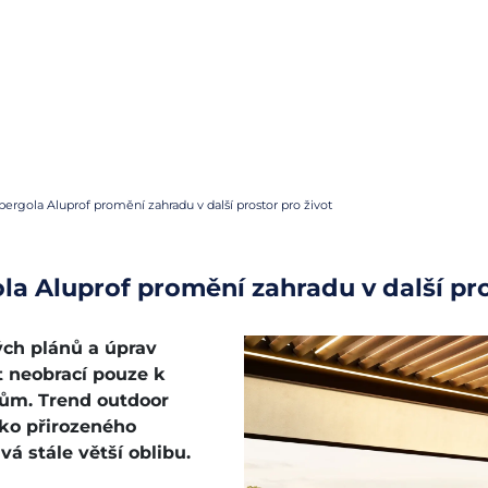
 pergola Aluprof promění zahradu v další prostor pro život
ola Aluprof promění zahradu v další pro
ých plánů a úprav
t neobrací pouze k
rům. Trend outdoor
ako přirozeného
á stále větší oblibu.