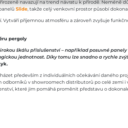
řirozeně navazují na trend návratu k přírodě. Neméně důle
 panelů
Slide
, takže celý venkovní prostor působí dokona
. Vytváří příjemnou atmosféru a zároveň zvyšuje funkčno
ěru pergoly
širokou škálu příslušenství – například posuvné panely
ogickou jednotnost. Díky tomu lze snadno a rychle zvýš
yk.
házet především z individuálních očekávání daného proj
 odborníků v showroomech distributorů po celé zemi i v
denství, které jim pomáhá proměnit představu o dokon