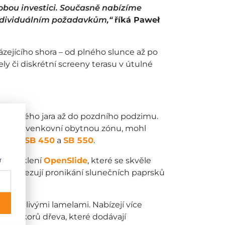
obou investici. Současně nabízíme
 individuálním požadavkům,“
říká Paweł
zejícího shora – od plného slunce až po
ly či diskrétní screeny terasu v útulné
 od časného jara až do pozdního podzimu.
ohodlnou venkovní obytnou zónu, mohl
inky –
SB 450
a
SB 550
.
né zasklení
OpenSlide
, které se skvěle
r
nně omezují pronikání slunečních paprsků
 pohyblivými lamelami. Nabízejí více
tně dekorů dřeva, které dodávají