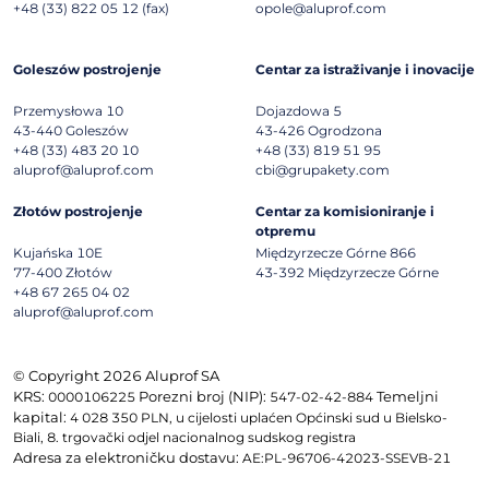
+48 (33) 822 05 12 (fax)
opole@aluprof.com
Goleszów postrojenje
Centar za istraživanje i inovacije
Przemysłowa 10
Dojazdowa 5
43-440
Goleszów
43-426
Ogrodzona
+48 (33) 483 20 10
+48 (33) 819 51 95
aluprof@aluprof.com
cbi@grupakety.com
Złotów postrojenje
Centar za komisioniranje i
otpremu
Kujańska 10E
Międzyrzecze Górne 866
77-400
Złotów
43-392
Międzyrzecze Górne
+48 67 265 04 02
aluprof@aluprof.com
© Copyright 2026 Aluprof SA
KRS:
Porezni broj (NIP):
Temeljni
0000106225
547-02-42-884
kapital:
4 028 350 PLN, u cijelosti uplaćen Općinski sud u Bielsko-
Biali, 8. trgovački odjel nacionalnog sudskog registra
Adresa za elektroničku dostavu:
AE:PL-96706-42023-SSEVB-21