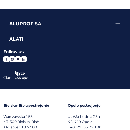
ALUPROF SA
ALATI
Follow us:
Član:
Bielsko-Biała postrojenje
Opole postrojenje
Warszawska 153
ul. Wschodnia 23a
43-300
Bielsko-Biała
45-449
Opole
+48 (33) 819 53 00
+48 (77) 55 32 100