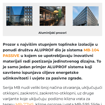
Aluminijski prozori
Prozor s najvišim stupnjem toplinske izolacije u
ponudi društva ALUPROF dio je sistema
MB-104
PASSIVE
u kojem se upotrebljavaju inovativni
materijali radi postizanja jedinstvenog dizajna. To
je samo jedan primjer ALUPROF sistema koji
savršeno ispunjava ciljeve energetske
učinkovitosti i uvjete za pasivne zgrade.
Serija MB nudi veliki broj načina otvaranja, uključujući
otklopni, zaokretni, zaokretno-otklopni, uz druge
varijante koje uključuju: podizno klizna vrata za
terasu
MB-77HS
, klizne prozore i vrata MB-59S Slide i