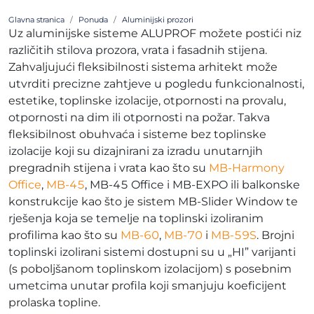
Glavna stranica
Ponuda
Aluminijski prozori
Uz aluminijske sisteme ALUPROF možete postići niz
različitih stilova prozora, vrata i fasadnih stijena.
Zahvaljujući fleksibilnosti sistema arhitekt može
utvrditi precizne zahtjeve u pogledu funkcionalnosti,
estetike, toplinske izolacije, otpornosti na provalu,
otpornosti na dim ili otpornosti na požar. Takva
fleksibilnost obuhvaća i sisteme bez toplinske
izolacije koji su dizajnirani za izradu unutarnjih
pregradnih stijena i vrata kao što su
MB-Harmony
Office
,
MB-45
, MB-45 Office i MB-EXPO ili balkonske
konstrukcije kao što je sistem MB-Slider Window te
rješenja koja se temelje na toplinski izoliranim
profilima kao što su
MB-60
,
MB-70
i
MB-59S
. Brojni
toplinski izolirani sistemi dostupni su u „HI” varijanti
(s poboljšanom toplinskom izolacijom) s posebnim
umetcima unutar profila koji smanjuju koeficijent
prolaska topline.