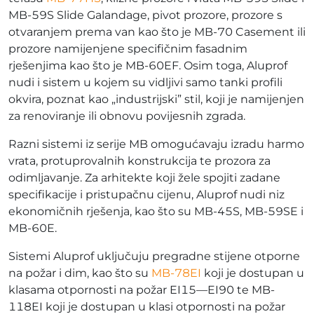
MB-59S Slide Galandage, pivot prozore, prozore s
otvaranjem prema van kao što je MB-70 Casement ili
prozore namijenjene specifičnim fasadnim
rješenjima kao što je MB-60EF. Osim toga, Aluprof
nudi i sistem u kojem su vidljivi samo tanki profili
okvira, poznat kao „industrijski” stil, koji je namijenjen
za renoviranje ili obnovu povijesnih zgrada.
Razni sistemi iz serije MB omogućavaju izradu harmo
vrata, protuprovalnih konstrukcija te prozora za
odimljavanje. Za arhitekte koji žele spojiti zadane
specifikacije i pristupačnu cijenu, Aluprof nudi niz
ekonomičnih rješenja, kao što su MB-45S, MB-59SE i
MB-60E.
Sistemi Aluprof uključuju pregradne stijene otporne
na požar i dim, kao što su
MB-78EI
koji je dostupan u
klasama otpornosti na požar EI15—EI90 te MB-
118EI koji je dostupan u klasi otpornosti na požar