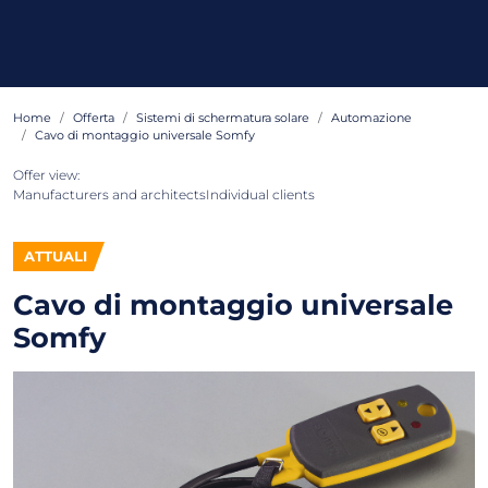
Home
Offerta
Sistemi di schermatura solare
Automazione
Cavo di montaggio universale Somfy
Offer view:
Manufacturers and architects
Individual clients
ATTUALI
Cavo di montaggio universale
Somfy