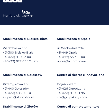
Membro di:
Stabilimento di Bielsko-Biała
Stabilimento di Opole
Warszawska 153
ul. Wschodnia 23a
43-300
Bielsko-Biała
45-449
Opole
+48 (33) 819 53 00
+48 (77) 55 32 100
+48 (33) 822 05 12 (fax)
opole@aluprof.com
Stabilimento di Goleszów
Centro di ricerca e innovazione
Przemysłowa 10
Dojazdowa 5
43-440
Goleszów
43-426
Ogrodzona
+48 (33) 483 20 10
+48 (33) 819 51 95
aluprof@aluprof.com
cbi@grupakety.com
Stabilimento di Złotów
Centro di completamento e