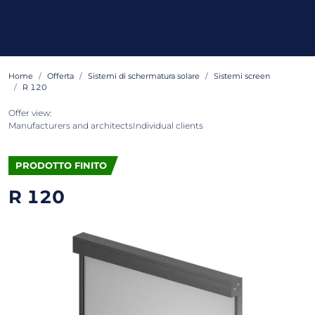
Home
Offerta
Sistemi di schermatura solare
Sistemi screen
R 120
Offer view:
Manufacturers and architects
Individual clients
PRODOTTO FINITO
R 120