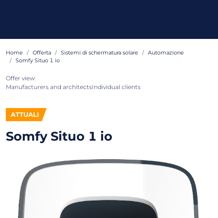
Home
Offerta
Sistemi di schermatura solare
Automazione
Somfy Situo 1 io
Offer view:
Manufacturers and architects
Individual clients
ATTUALI
Somfy Situo 1 io