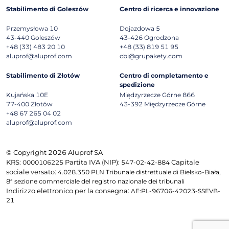
Stabilimento di Goleszów
Centro di ricerca e innovazione
Przemysłowa 10
Dojazdowa 5
43-440
Goleszów
43-426
Ogrodzona
+48 (33) 483 20 10
+48 (33) 819 51 95
aluprof@aluprof.com
cbi@grupakety.com
Stabilimento di Złotów
Centro di completamento e
spedizione
Kujańska 10E
Międzyrzecze Górne 866
77-400
Złotów
43-392
Międzyrzecze Górne
+48 67 265 04 02
aluprof@aluprof.com
© Copyright 2026 Aluprof SA
KRS:
Partita IVA (NIP):
Capitale
0000106225
547-02-42-884
sociale versato:
4.028.350 PLN Tribunale distrettuale di Bielsko-Biała,
8ª sezione commerciale del registro nazionale dei tribunali
Indirizzo elettronico per la consegna:
AE:PL-96706-42023-SSEVB-
21