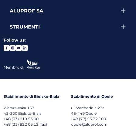
ALUPROF SA
STRUMENTI
Follow us:
Membro di:
Stabilimento di Bielsko-Biała
Stabilimento di Opole
Warszawska 153
ul. Wschodnia 23a
43-300
Bielsko-Biała
45-449
Opole
+48 (33) 819 53 00
+48 (77) 55 32 100
+48 (33) 822 05 12 (fax)
opole@aluprof.com