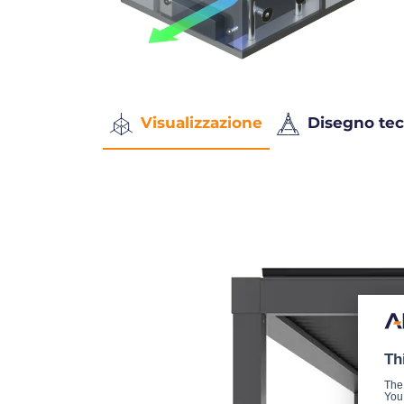
Visualizzazione
Disegno tec
Th
The
You 