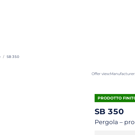
e
SB 350
Offer view:
Manufacturers
PRODOTTO FINIT
SB 350
Pergola – pro