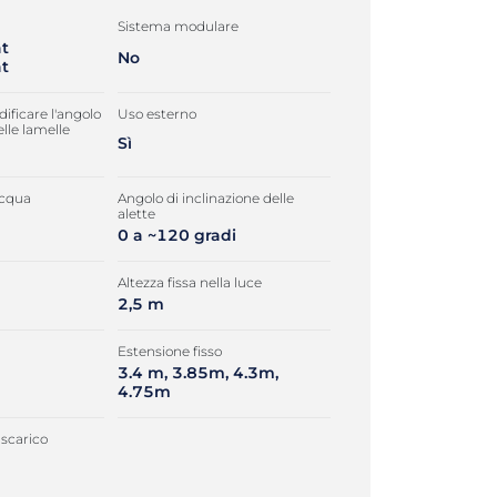
Sistema modulare
t
No
t
dificare l'angolo
Uso esterno
elle lamelle
Sì
acqua
Angolo di inclinazione delle
alette
0 a ~120 gradi
Altezza fissa nella luce
2,5 m
Estensione fisso
3.4 m, 3.85m, 4.3m,
4.75m
 scarico