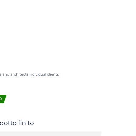
 and architects
Individual clients
O
dotto finito