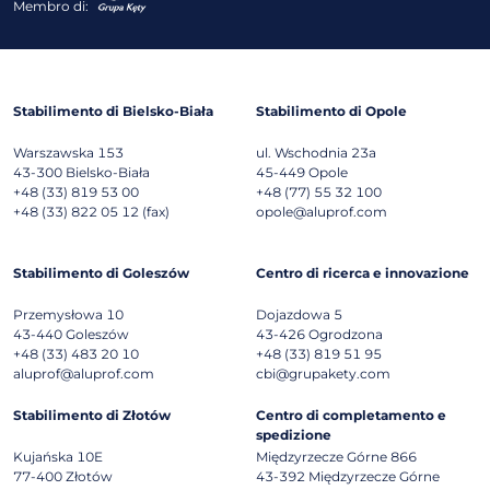
Membro di:
Stabilimento di Bielsko-Biała
Stabilimento di Opole
Warszawska 153
ul. Wschodnia 23a
43-300
Bielsko-Biała
45-449
Opole
+48 (33) 819 53 00
+48 (77) 55 32 100
+48 (33) 822 05 12 (fax)
opole@aluprof.com
Stabilimento di Goleszów
Centro di ricerca e innovazione
Przemysłowa 10
Dojazdowa 5
43-440
Goleszów
43-426
Ogrodzona
+48 (33) 483 20 10
+48 (33) 819 51 95
aluprof@aluprof.com
cbi@grupakety.com
Stabilimento di Złotów
Centro di completamento e
spedizione
Kujańska 10E
Międzyrzecze Górne 866
77-400
Złotów
43-392
Międzyrzecze Górne