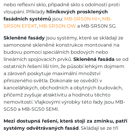
nebo reflexní sklo, případně sklo s odolností proti
vloupání. Příklady
hliníkových prosklených
fasádních systémů
jsou:
MB-SR50N HI+
,
MB-
SR50N EFEKT
,
MB-SR50N OW
a MB-SR50N SG.
Skleněné fasády
jsou systémy, které se skládají ze
samonosné skleněné konstrukce montované na
budovu pomocí speciálních bodových nebo
lineárních spojovacích prvků.
Skleněná fasáda
se od
ostatních řešení liší tím, že působí lehkým dojmem
a zároveň poskytuje maximální množství
přirozeného světla. Dokonale se osvědčí v
kancelářských, obchodních a obytných budovách,
přičemž zvyšuje atraktivitu a hodnotu těchto
nemovitostí. Vlajkovými výrobky této řady jsou MB-
SG50 a MB-SG50 SEMI.
Mezi dostupná řešení, která stojí za zmínku, patří
systémy odvětrávaných fasád
. Skládají se ze tří