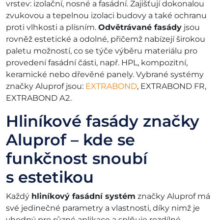
vrstev: izolační, nosné a fasádní. Zajišťují dokonalou
zvukovou a tepelnou izolaci budovy a také ochranu
proti vlhkosti a plísním.
Odvětrávané fasády
jsou
rovněž estetické a odolné, přičemž nabízejí širokou
paletu možností, co se týče výběru materiálu pro
provedení fasádní části, např. HPL, kompozitní,
keramické nebo dřevěné panely. Vybrané systémy
značky Aluprof jsou:
EXTRABOND
, EXTRABOND FR,
EXTRABOND A2.
Hliníkové fasády značky
Aluprof – kde se
funkčnost snoubí
s estetikou
Každý
hliníkový fasádní systém
značky Aluprof má
své jedinečné parametry a vlastnosti, díky nimž je
vhodný pro různé aplikace a splňuje rozdílné