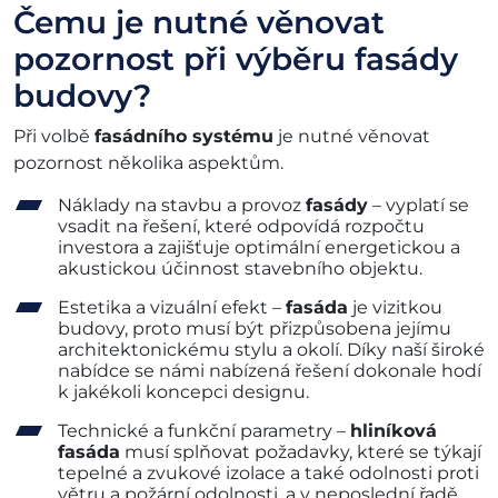
Čemu je nutné věnovat
pozornost při výběru fasády
budovy?
Při volbě
fasádního systému
je nutné věnovat
pozornost několika aspektům.
Náklady na stavbu a provoz
fasády
– vyplatí se
vsadit na řešení, které odpovídá rozpočtu
investora a zajišťuje optimální energetickou a
akustickou účinnost stavebního objektu.
Estetika a vizuální efekt –
fasáda
je vizitkou
budovy, proto musí být přizpůsobena jejímu
architektonickému stylu a okolí. Díky naší široké
nabídce se námi nabízená řešení dokonale hodí
k jakékoli koncepci designu.
Technické a funkční parametry –
hliníková
fasáda
musí splňovat požadavky, které se týkají
tepelné a zvukové izolace a také odolnosti proti
větru a požární odolnosti, a v neposlední řadě