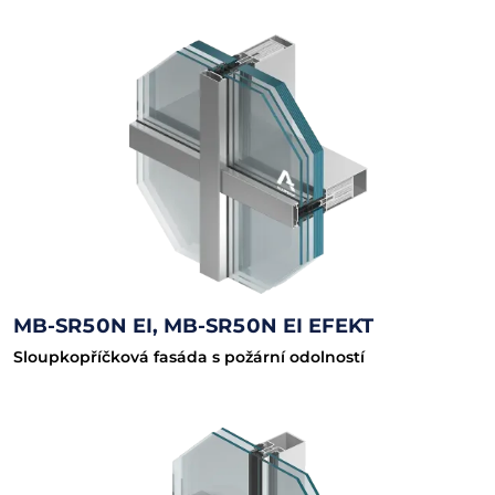
MB-SR50N EI, MB-SR50N EI EFEKT
Sloupkopříčková fasáda s požární odolností