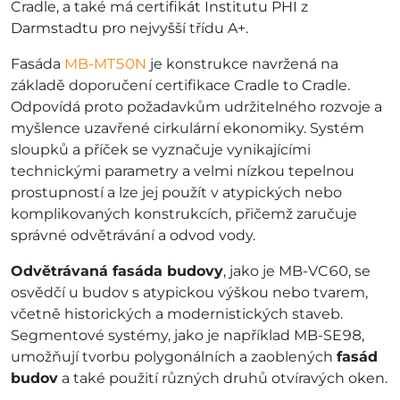
Cradle, a také má certifikát Institutu PHI z
Darmstadtu pro nejvyšší třídu A+.
Fasáda
MB-MT50N
je konstrukce navržená na
základě doporučení certifikace Cradle to Cradle.
Odpovídá proto požadavkům udržitelného rozvoje a
myšlence uzavřené cirkulární ekonomiky. Systém
sloupků a příček se vyznačuje vynikajícími
technickými parametry a velmi nízkou tepelnou
prostupností a lze jej použít v atypických nebo
komplikovaných konstrukcích, přičemž zaručuje
správné odvětrávání a odvod vody.
Odvětrávaná fasáda budovy
, jako je MB-VC60, se
osvědčí u budov s atypickou výškou nebo tvarem,
včetně historických a modernistických staveb.
Segmentové systémy, jako je například MB-SE98,
umožňují tvorbu polygonálních a zaoblených
fasád
budov
a také použití různých druhů otvíravých oken.