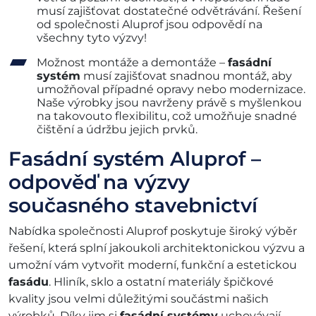
musí zajišťovat dostatečné odvětrávání. Řešení
od společnosti Aluprof jsou odpovědí na
všechny tyto výzvy!
Možnost montáže a demontáže –
fasádní
systém
musí zajišťovat snadnou montáž, aby
umožňoval případné opravy nebo modernizace.
Naše výrobky jsou navrženy právě s myšlenkou
na takovouto flexibilitu, což umožňuje snadné
čištění a údržbu jejich prvků.
Fasádní systém Aluprof –
odpověď na výzvy
současného stavebnictví
Nabídka společnosti Aluprof poskytuje široký výběr
řešení, která splní jakoukoli architektonickou výzvu a
umožní vám vytvořit moderní, funkční a estetickou
fasádu
. Hliník, sklo a ostatní materiály špičkové
kvality jsou velmi důležitými součástmi našich
výrobků. Díky jim si
fasádní systémy
uchovávají