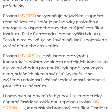
požadavky.
Fasáda
MB-TT50
se vyznačuje nejvyšším stupněm
tepelné izolace a splňuje požadavky pasivního a
energeticky úsporného stavebnictví (má certifikát
Institutu PHI z Darmstadtu pro nejvyšší třídu A+).
Tato funkce ovlivňuje snižování nákladů spojených s
vytápěním nebo chlazením.
Fasáda
MB-SR50N
je základem pro výrobu
konstrukcí s požární odolností a střešních konstrukcí
a je velmi vhodná pro použití výklopně-výsuvných
oken, střešních oken a světlíků. Vyznačuje se
zvýšenou odolností, včetně vodotěsnosti, odolnosti
proti větru a nárazům.
U pasivních budov může být použita energeticky
úsporná fasáda se zvýšenou tepelnou izolací
MB-
SR50N HI+
, která získala bronzový certifikát Cradle to