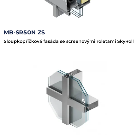
MB-SR50N ZS
Sloupkopříčková fasáda se screenovými roletami SkyRoll